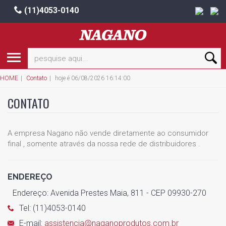
(11)4053-0140
HOME
Contato
hoje é 06/08/2026 16:14:00
CONTATO
A empresa Nagano não vende diretamente ao consumidor
final , somente através da nossa rede de distribuidores .
ENDEREÇO
Endereço: Avenida Prestes Maia, 811 - CEP 09930-270
Tel: (11)4053-0140
E-mail:
assistencia@naganoprodutos.com.br