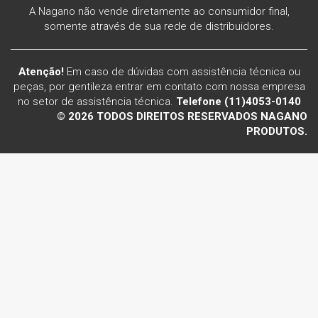
A Nagano não vende diretamente ao consumidor final,
somente através de sua rede de distribuidores.
Atenção!
Em caso de dúvidas com assistência técnica ou
peças, por gentileza entrar em contato com nossa empresa
no setor de assistência técnica.
Telefone (11)4053-0140
© 2026 TODOS DIREITOS RESERVADOS NAGANO
PRODUTOS.
Voltar ao topo