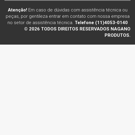
Atenção!
Em caso de dúvidas com assistência técnica ou
peças, por gentileza entrar em contato com nossa empresa
no setor de assistência técnica.
Telefone (11)4053-0140
© 2026 TODOS DIREITOS RESERVADOS NAGANO
PRODUTOS.
Voltar ao topo