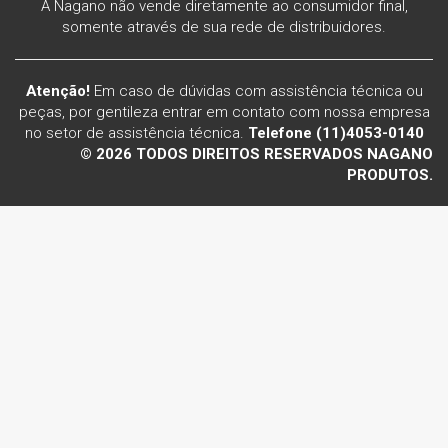
A Nagano não vende diretamente ao consumidor final,
somente através de sua rede de distribuidores.
Atenção!
Em caso de dúvidas com assistência técnica ou
peças, por gentileza entrar em contato com nossa empresa
no setor de assistência técnica.
Telefone (11)4053-0140
© 2026 TODOS DIREITOS RESERVADOS NAGANO
PRODUTOS.
Voltar ao topo