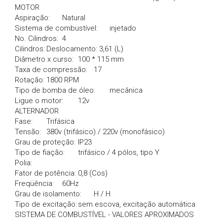
MOTOR
Aspiração:
Natural
Sistema de combustível:
injetado
No. Cilindros:
4
Cilindros:
Deslocamento: 3,61 (L)
Diâmetro x curso:
100 * 115 mm
Taxa de compressão:
17
Rotação:
1800 RPM
Tipo de bomba de óleo:
mecânica
Ligue o motor:
12v
ALTERNADOR
Fase:
Trifásica
Tensão:
380v (trifásico) / 220v (monofásico)
Grau de proteção:
IP23
Tipo de fiação:
trifásico / 4 pólos, tipo Y
Polia:
Fator de potência:
0,8 (Cos)
Freqüência:
60Hz
Grau de isolamento:
H / H
Tipo de excitação:
sem escova, excitação automática
SISTEMA DE COMBUSTÍVEL - VALORES APROXIMADOS