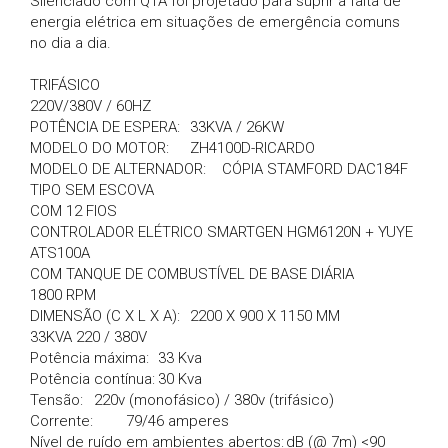
Silenciado com QTA foi projetado para suprir a falta de
energia elétrica em situações de emergência comuns
no dia a dia.
TRIFÁSICO
220V/380V / 60HZ
POTÊNCIA DE ESPERA:
33KVA / 26KW
MODELO DO MOTOR:
ZH4100D-RICARDO
MODELO DE ALTERNADOR:
CÓPIA STAMFORD DAC184F
TIPO SEM ESCOVA
COM 12 FIOS
CONTROLADOR ELÉTRICO SMARTGEN HGM6120N + YUYE
ATS100A
COM TANQUE DE COMBUSTÍVEL DE BASE DIÁRIA
1800 RPM
DIMENSÃO (C X L X A):
2200 X 900 X 1150 MM
33KVA 220 / 380V
Potência máxima:
33 Kva
Potência contínua:
30 Kva
Tensão:
220v (monofásico) / 380v (trifásico)
Corrente:
79/46 amperes
Nível de ruído em ambientes abertos:
dB (@ 7m) <90