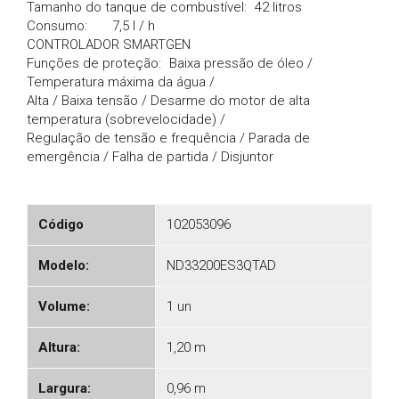
Tamanho do tanque de combustível:
42 litros
Consumo:
7,5 l / h
CONTROLADOR SMARTGEN
Funções de proteção:
Baixa pressão de óleo /
Temperatura máxima da água /
Alta / Baixa tensão / Desarme do motor de alta
temperatura (sobrevelocidade) /
Regulação de tensão e frequência / Parada de
emergência / Falha de partida / Disjuntor
Código
102053096
Modelo:
ND33200ES3QTAD
Volume:
1 un
Altura:
1,20 m
Largura:
0,96 m