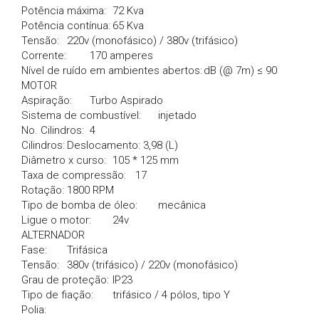
Potência máxima:
72 Kva
Potência contínua:
65 Kva
Tensão:
220v (monofásico) / 380v (trifásico)
Corrente:
170 amperes
Nível de ruído em ambientes abertos:
dB (@ 7m) ≤ 90
MOTOR
Aspiração:
Turbo Aspirado
Sistema de combustível:
injetado
No. Cilindros:
4
Cilindros:
Deslocamento: 3,98 (L)
Diâmetro x curso:
105 * 125 mm
Taxa de compressão:
17
Rotação:
1800 RPM
Tipo de bomba de óleo:
mecânica
Ligue o motor:
24v
ALTERNADOR
Fase:
Trifásica
Tensão:
380v (trifásico) / 220v (monofásico)
Grau de proteção:
IP23
Tipo de fiação:
trifásico / 4 pólos, tipo Y
Polia: