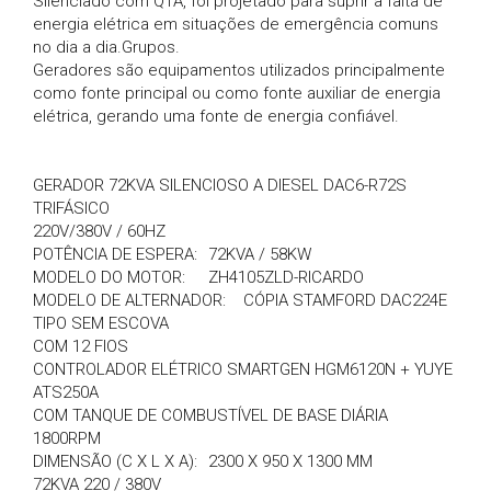
Silenciado com QTA, foi projetado para suprir a falta de
energia elétrica em situações de emergência comuns
no dia a dia.Grupos.
Geradores são equipamentos utilizados principalmente
como fonte principal ou como fonte auxiliar de energia
elétrica, gerando uma fonte de energia confiável.
GERADOR 72KVA SILENCIOSO A DIESEL DAC6-R72S
TRIFÁSICO
220V/380V / 60HZ
POTÊNCIA DE ESPERA:
72KVA / 58KW
MODELO DO MOTOR:
ZH4105ZLD-RICARDO
MODELO DE ALTERNADOR:
CÓPIA STAMFORD DAC224E
TIPO SEM ESCOVA
COM 12 FIOS
CONTROLADOR ELÉTRICO SMARTGEN HGM6120N + YUYE
ATS250A
COM TANQUE DE COMBUSTÍVEL DE BASE DIÁRIA
1800RPM
DIMENSÃO (C X L X A):
2300 X 950 X 1300 MM
72KVA 220 / 380V