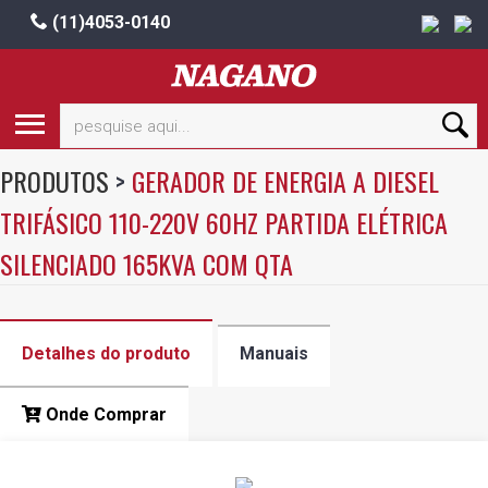
(11)4053-0140
PRODUTOS
>
GERADOR DE ENERGIA A DIESEL
TRIFÁSICO 110-220V 60HZ PARTIDA ELÉTRICA
SILENCIADO 165KVA COM QTA
Detalhes do produto
Manuais
Onde Comprar