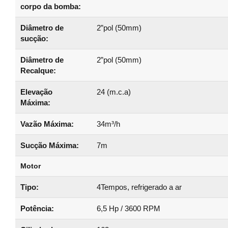
corpo da bomba:
Diâmetro de
2”pol (50mm)
sucção:
Diâmetro de
2”pol (50mm)
Recalque:
Elevação
24 (m.c.a)
Máxima:
Vazão Máxima:
34m³/h
Sucção Máxima:
7m
Motor
Tipo:
4Tempos, refrigerado a ar
Potência:
6,5 Hp / 3600 RPM