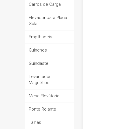
Carros de Carga
EPI (EQUIPAMENTO DE PROTEÇÃO
INDIVIDUAL)
Elevador para Placa
Solar
MATERIAL DE DIVULGAÇÃO
PRODUTOS FORA DE LINHA
Empilhadeira
VEJA TODOS...
Guinchos
Guindaste
Levantador
Magnético
Mesa Elevátoria
Ponte Rolante
Talhas