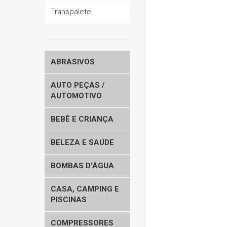
Transpalete
ABRASIVOS
AUTO PEÇAS /
AUTOMOTIVO
BEBÊ E CRIANÇA
BELEZA E SAÚDE
BOMBAS D'ÁGUA
CASA, CAMPING E
PISCINAS
COMPRESSORES