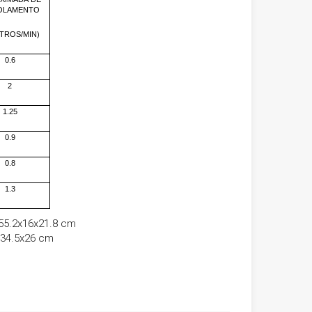
OLAMENTO
TROS/MIN)
0.6
2
1.25
0.9
0.8
1.3
55.2x16x21.8 cm
x34.5x26 cm