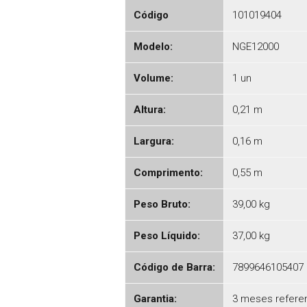
Código
101019404
Modelo:
NGE12000
Volume:
1 un
Altura:
0,21 m
Largura:
0,16 m
Comprimento:
0,55 m
Peso Bruto:
39,00 kg
Peso Líquido:
37,00 kg
Código de Barra:
7899646105407
Garantia:
3 meses referent