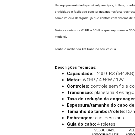
Um equipamento indispensável para jipes, trollers, quadr
praticidade e facilidade sem ter qualquer esforço desnec
com o veículo desligado, já que contam com sistema de 
Motores variam de 01HP a 06HP e que suportam de 300
modelo).
Tenha o melhor do Off Road no seu veículo.
Descrições Técnicas:
Capacidade:
12000LBS (5443KG)
Motor:
6.0HP / 4.5KW / 12V
Controles:
controle sem fio e co
Transmisão:
planetária 3 estágio
Taxa de redução da engrenage
Espessura/tamanho do cabo de
Tamanho do tambor/rolete:
Diâm
Embreagem:
anel deslizante
Guia do cabo:
4 roletes
VELOCIDADE
VE
APROXIMADA DE
APRO