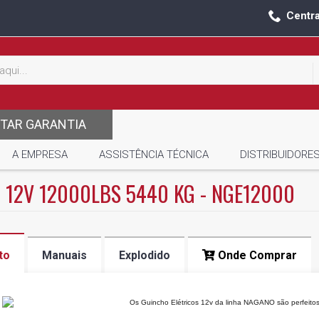
Centr
ITAR GARANTIA
A EMPRESA
ASSISTÊNCIA TÉCNICA
DISTRIBUIDORE
 12V 12000LBS 5440 KG - NGE12000
to
Manuais
Explodido
Onde Comprar
Os Guincho Elétricos 12v da linha NAGANO são perfeitos