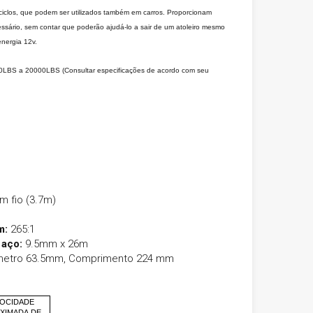
iciclos, que podem ser utilizados também em carros. Proporcionam
essário, sem contar que poderão ajudá-lo a sair de um atoleiro mesmo
energia 12v.
0LBS a 20000LBS (Consultar especificações de acordo com seu
m fio (3.7m)
m:
265:1
 aço:
9.5mm x 26m
etro 63.5mm, Comprimento 224 mm
LOCIDADE
XIMADA
DE