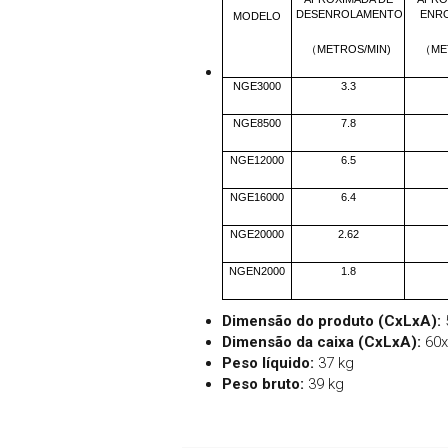
DESENROLAMENTO
ENR
MODELO
METROS/MIN)
ME
（
（
NGE3000
3.3
NGE8500
7.8
NGE12000
6.5
NGE16000
6.4
NGE20000
2.62
NGEN2000
1.8
Dimensão do produto (CxLxA):
Dimensão da caixa (CxLxA):
60
Peso líquido:
37 kg
Peso bruto:
39 kg