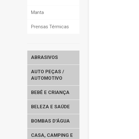
EPI (EQUIPAMENTO DE PROTEÇÃO
Manta
INDIVIDUAL)
MATERIAL DE DIVULGAÇÃO
Prensas Térmicas
PRODUTOS FORA DE LINHA
VEJA TODOS...
ABRASIVOS
AUTO PEÇAS /
AUTOMOTIVO
BEBÊ E CRIANÇA
BELEZA E SAÚDE
BOMBAS D'ÁGUA
CASA, CAMPING E