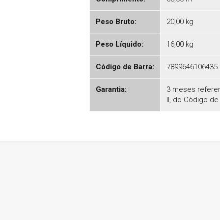
Peso Bruto:
20,00 kg
Peso Líquido:
16,00 kg
Código de Barra:
7899646106435
Garantia:
3 meses referent
II, do Código d