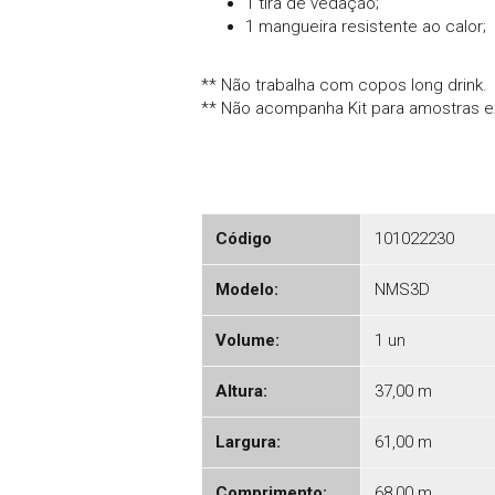
1 tira de vedação;
1 mangueira resistente ao calor;
** Não trabalha com copos long drink.
** Não acompanha Kit para amostras e
Código
101022230
Modelo:
NMS3D
Volume:
1 un
Altura:
37,00 m
Largura:
61,00 m
Comprimento:
68,00 m