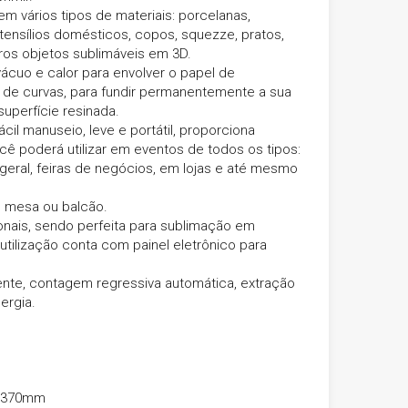
 vários tipos de materiais: porcelanas,
utensílios domésticos, copos, squezze, pratos,
tros objetos sublimáveis em 3D.
ácuo e calor para envolver o papel de
 de curvas, para fundir permanentemente a sua
uperfície resinada.
cil manuseio, leve e portátil, proporciona
você poderá utilizar em eventos de todos os tipos:
 geral, feiras de negócios, em lojas e até mesmo
 mesa ou balcão.
ionais, sendo perfeita para sublimação em
 utilização conta com painel eletrônico para
gente, contagem regressiva automática, extração
ergia.
0x370mm