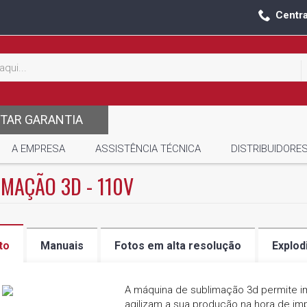
Centr
ITAR GARANTIA
A EMPRESA
ASSISTÊNCIA TÉCNICA
DISTRIBUIDORE
MAÇÃO 3D - 110V
to
Manuais
Fotos em alta resolução
Explod
A máquina de sublimação 3d permite im
agilizam a sua produção na hora de imp