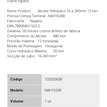
cobre rígidos.
Nome Produto:
Alicate Hidráulico 16 a 240mm 12 ton -
Prensa Crimpa Terminal - NAH1624B
Fabricante:
Nagano
EAN:
7899646116212
Garantia:
03 meses contra defeito de fábrica.
Comprimento do Alicate:
480 mm
Pressão máxima:
12 toneladas
Molde de Prensagem:
Hexagonal
Curso Hidráulico Máximo:
20 mm
Secção de cabo:
16-240 mm²
Código
102033638
Modelo:
NAH1624B
Volume:
1 un