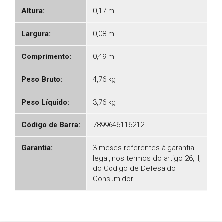
Altura:
0,17 m
Largura:
0,08 m
Comprimento:
0,49 m
Peso Bruto:
4,76 kg
Peso Líquido:
3,76 kg
Código de Barra:
7899646116212
Garantia:
3 meses referentes à garantia
legal, nos termos do artigo 26, II,
do Código de Defesa do
Consumidor