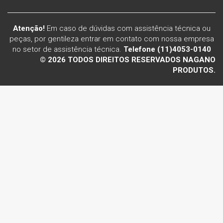
Atenção!
Em caso de dúvidas com assistência técnica ou
peças, por gentileza entrar em contato com nossa empresa
no setor de assistência técnica.
Telefone (11)4053-0140
© 2026 TODOS DIREITOS RESERVADOS NAGANO
PRODUTOS.
Voltar ao topo