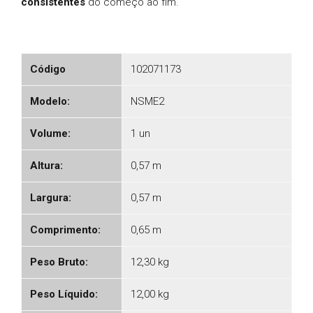
consistentes
do começo ao fim.
Código
102071173
Modelo:
NSME2
Volume:
1 un
Altura:
0,57 m
Largura:
0,57 m
Comprimento:
0,65 m
Peso Bruto:
12,30 kg
Peso Líquido:
12,00 kg