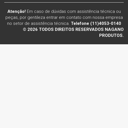
Atenção!
Em caso de dúvidas com assistência técnica ou
peças, por gentileza entrar em contato com nossa empresa
no setor de assistência técnica.
Telefone (11)4053-0140
© 2026 TODOS DIREITOS RESERVADOS NAGANO
PRODUTOS.
Voltar ao topo