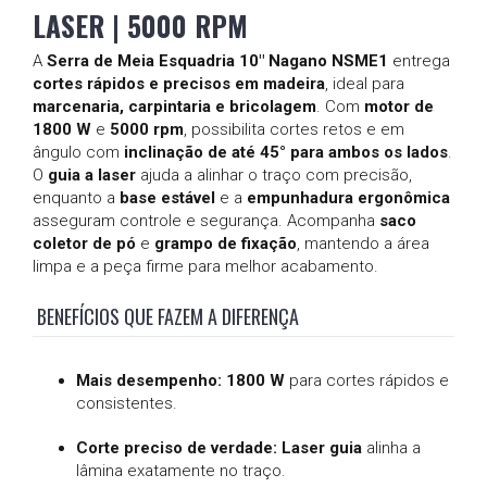
LASER | 5000 RPM
A
Serra de Meia Esquadria 10" Nagano NSME1
entrega
cortes rápidos e precisos em madeira
, ideal para
marcenaria, carpintaria e bricolagem
. Com
motor de
1800 W
e
5000 rpm
, possibilita cortes retos e em
ângulo com
inclinação de até 45° para ambos os lados
.
O
guia a laser
ajuda a alinhar o traço com precisão,
enquanto a
base estável
e a
empunhadura ergonômica
asseguram controle e segurança. Acompanha
saco
coletor de pó
e
grampo de fixação
, mantendo a área
limpa e a peça firme para melhor acabamento.
BENEFÍCIOS QUE FAZEM A DIFERENÇA
Mais desempenho:
1800 W
para cortes rápidos e
consistentes.
Corte preciso de verdade:
Laser guia
alinha a
lâmina exatamente no traço.