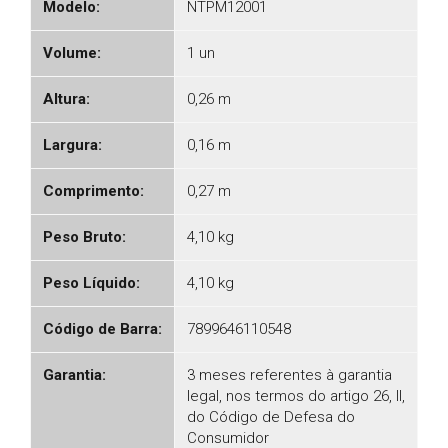
Modelo:
NTPM12001
Volume:
1 un
Altura:
0,26 m
Largura:
0,16 m
Comprimento:
0,27 m
Peso Bruto:
4,10 kg
Peso Líquido:
4,10 kg
Código de Barra:
7899646110548
Garantia:
3 meses referentes à garantia
legal, nos termos do artigo 26, II,
do Código de Defesa do
Consumidor