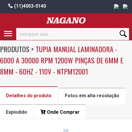
(11)4053-0140
PRODUTOS
>
TUPIA MANUAL LAMINADORA -
6000 A 30000 RPM 1200W PINÇAS DE 6MM E
8MM - 60HZ - 110V - NTPM12001
Detalhes do produto
Fotos em alta resolução
Explodido
Onde Comprar