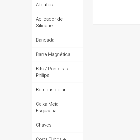
Alicates
EPI (EQUIPAMENTO DE PROTEÇÃO
INDIVIDUAL)
Aplicador de
MATERIAL DE DIVULGAÇÃO
Silicone
PRODUTOS FORA DE LINHA
Bancada
VEJA TODOS...
Barra Magnética
Bits / Ponteiras
Philips
Bombas de ar
Caixa Meia
Esquadria
Chaves
Corta Tubos e