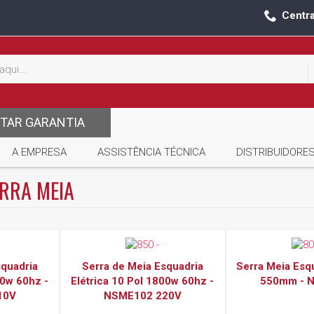
Centr
ITAR GARANTIA
A EMPRESA
ASSISTÊNCIA TÉCNICA
DISTRIBUIDORE
RRA MEIA
squadria
Serra de Meia Esquadria
Serra Meia Esq
00w 60hz -
Elétrica 10 Pol 1800w 60hz -
550mm - 
10V
NSME102 220V