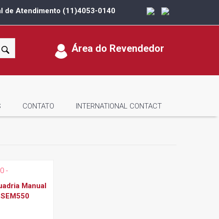
al de Atendimento
(11)4053-0140
Área do Revendedor
S
CONTATO
INTERNATIONAL CONTACT
uadria Manual
NSEM550