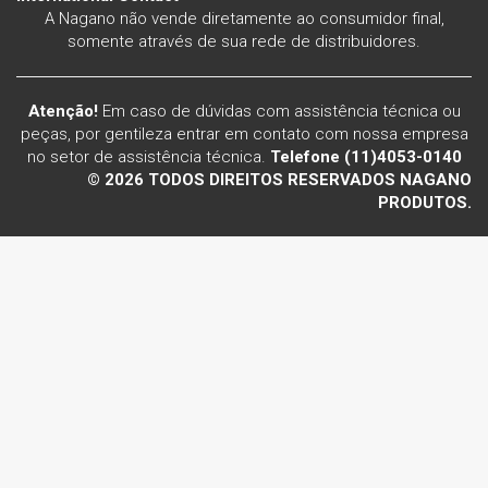
A Nagano não vende diretamente ao consumidor final,
somente através de sua rede de distribuidores.
Atenção!
Em caso de dúvidas com assistência técnica ou
peças, por gentileza entrar em contato com nossa empresa
no setor de assistência técnica.
Telefone (11)4053-0140
© 2026 TODOS DIREITOS RESERVADOS NAGANO
PRODUTOS.
Voltar ao topo