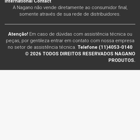
International Contact
A Nagano não vende diretamente ao consumidor final,
somente através de sua rede de distribuidores.
Atenção!
Em caso de dúvidas com assistência técnica ou
peças, por gentileza entrar em contato com nossa empresa
no setor de assistência técnica.
Telefone (11)4053-0140
© 2026 TODOS DIREITOS RESERVADOS NAGANO
PRODUTOS.
Voltar ao topo