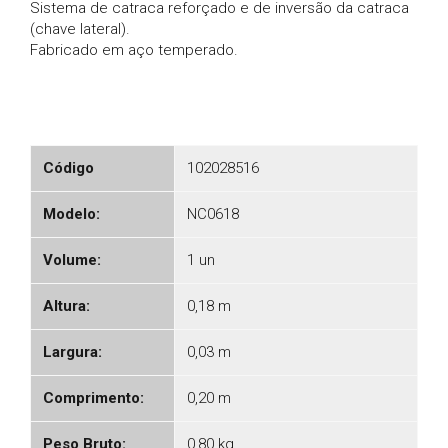
Sistema de catraca reforçado e de inversão da catraca
(chave lateral).
Fabricado em aço temperado.
Código
102028516
Modelo:
NC0618
Volume:
1 un
Altura:
0,18 m
Largura:
0,03 m
Comprimento:
0,20 m
Peso Bruto:
0,80 kg