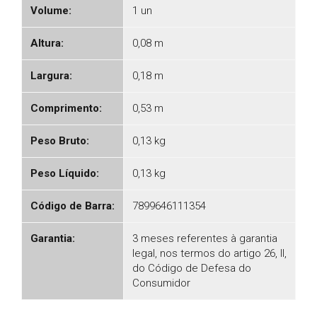
Volume:
1 un
Altura:
0,08 m
Largura:
0,18 m
Comprimento:
0,53 m
Peso Bruto:
0,13 kg
Peso Líquido:
0,13 kg
Código de Barra:
7899646111354
Garantia:
3 meses referentes à garantia
legal, nos termos do artigo 26, II,
do Código de Defesa do
Consumidor