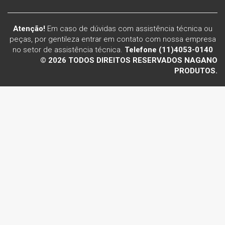
Atenção!
Em caso de dúvidas com assistência técnica ou
peças, por gentileza entrar em contato com nossa empresa
no setor de assistência técnica.
Telefone (11)4053-0140
© 2026 TODOS DIREITOS RESERVADOS NAGANO
PRODUTOS.
Voltar ao topo