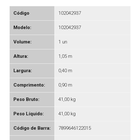
Código
102042937
Modelo:
102042937
Volume:
1 un
Altura:
1,05 m
Largura:
0,40 m
Comprimento:
0,90 m
Peso Bruto:
41,00 kg
Peso Líquido:
41,00 kg
Código de Barra:
7899646122015