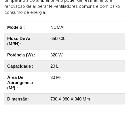
temperatura do ambiente.Alto poder de resfriamento e
renovação de ar perante ventiladores comuns e com baixo
consumo de energia.
Modelo :
NCMA
Fluxo De Ar
6500.00
(M³/H):
Potência (W) :
320 W
Capacidade :
20 L
Área De
30 M²
Abrangência
(M²) :
Dimensão:
730 X 980 X 340 Mm